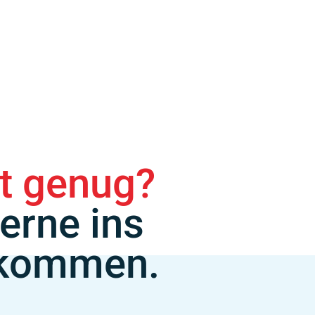
rt genug?
erne ins
 kommen.