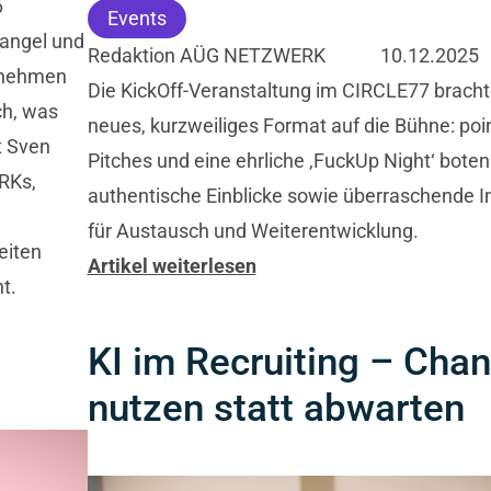
6
Events
mangel und
Redaktion AÜG NETZWERK
10.12.2025
ernehmen
Die KickOff-Veranstaltung im CIRCLE77 bracht
ch, was
neues, kurzweiliges Format auf die Bühne: poin
t Sven
Pitches und eine ehrliche ‚FuckUp Night‘ boten
RKs,
authentische Einblicke sowie überraschende 
für Austausch und Weiterentwicklung.
eiten
Artikel weiterlesen
ht.
KI im Recruiting – Cha
nutzen statt abwarten