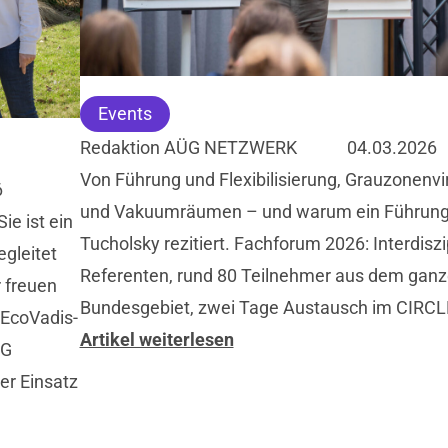
Events
Redaktion AÜG NETZWERK
04.03.2026
Von Führung und Flexibilisierung, Grauzonenv
6
und Vakuumräumen – und warum ein Führun
ie ist ein
Tucholsky rezitiert. Fachforum 2026: Interdiszi
egleitet
Referenten, rund 80 Teilnehmer aus dem gan
 freuen
Bundesgebiet, zwei Tage Austausch im CIRCL
 EcoVadis-
Artikel weiterlesen
ÜG
er Einsatz