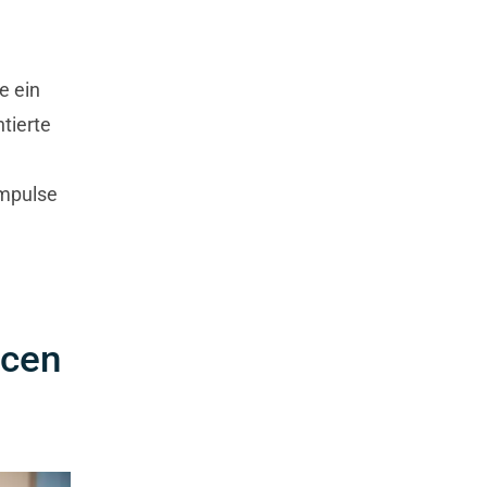
e ein
tierte
Impulse
ncen