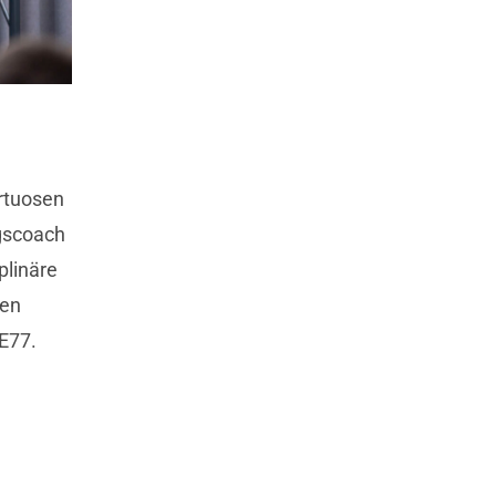
irtuosen
gscoach
plinäre
zen
E77.