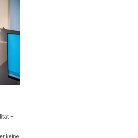
lität –
er keine