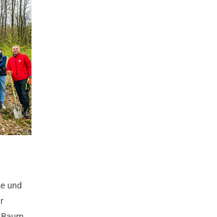
se und
r
e Baum