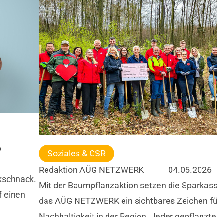
6
Soziales & CSR
Redaktion AÜG NETZWERK
04.05.2026
kschnack.
Mit der Baumpflanzaktion setzen die Sparkas
 einen
das AÜG NETZWERK ein sichtbares Zeichen fü
Nachhaltigkeit in der Region. Jeder gepflanzt