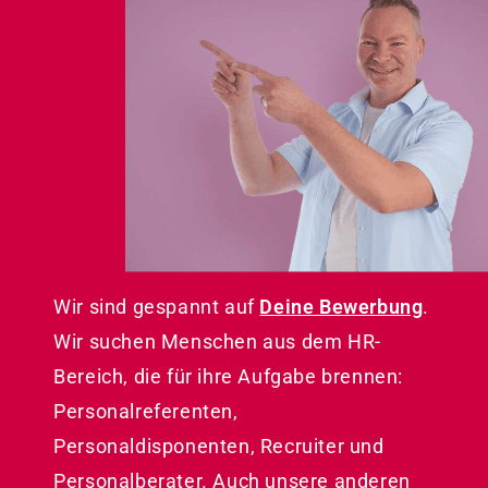
Wir sind gespannt auf
Deine Bewerbung
.
Wir suchen Menschen aus dem HR-
Bereich, die für ihre Aufgabe brennen:
Personalreferenten,
Personaldisponenten, Recruiter und
Personalberater. Auch unsere anderen