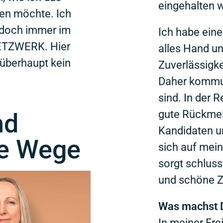
eingehalten 
en möchte. Ich
jedoch immer im
Ich habe eine 
ETZWERK. Hier
alles Hand und
 überhaupt kein
Zuverlässigke
Daher kommuni
sind. In der 
nd
gute Rückmel
Kandidaten u
ue Wege
sich auf mei
sorgt schlusse
und schöne 
Was machst D
In meiner Fre