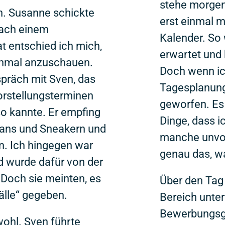
stehe morgen
 Susanne schickte
erst einmal 
Nach einem
Kalender. So 
t entschied ich mich,
erwartet und 
nmal anzuschauen.
Doch wenn ic
espräch mit Sven, das
Tagesplanung
orstellungsterminen
geworfen. Es 
 so kannte. Er empfing
Dinge, dass ic
eans und Sneakern und
manche unvors
an. Ich hingegen war
genau das, w
 wurde dafür von der
. Doch sie meinten, es
Über den Tag v
Fälle“ gegeben.
Bereich unter
Bewerbungsge
wohl. Sven führte