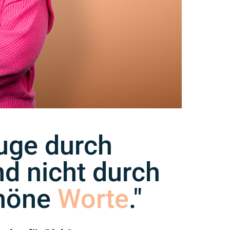
uge durch
d nicht durch
chöne
Worte
."