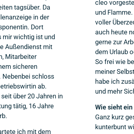
cleo vorgeste
iten tagsüber. Da
und Flamme. 
llenanzeige in der
voller Überze
sponentin. Dort
auch heute no
s mir wichtig ist und
gerne zur Arb
e Außendienst mit
dem Urlaub 
, Mitarbeiter
So frei wie be
inem sicheren
meiner Selbst
s. Nebenbei schloss
habe ich zus
etriebswirtin ab.
und mehr Sich
 seit über 20 Jahren in
ung tätig, 16 Jahre
Wie sieht ein
rb.
Ganz kurz ges
kunterbunt wi
rtete ich mit dem