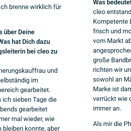
Was bedeutet 
Ich brenne wirklich für
cleo entstan
Kompetente L
frisch und mo
s über Deine
vom Markt ab
Was hat Dich dazu
angesprochen
leiterin bei cleo zu
große Bandbr
richten wir 
cherungskauffrau und
sowohl an Mä
selbständig im
Marke ist dam
ereich gearbeitet.
verrückt wie 
s ich sieben Tage die
immer an.
bends gearbeitet
mer mal wieder, wie
Als mir die P
h bleiben konnte, aber