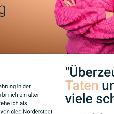
g
"Überze
Taten
un
ahrung in der
viele s
bin ich ein alter
tehe ich als
 von cleo Norderstedt