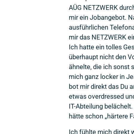
AÜG NETZWERK durch.
mir ein Jobangebot. 
ausführlichen Telefona
mir das NETZWERK ei
Ich hatte ein tolles G
überhaupt nicht den V
ähnelte, die ich sonst
mich ganz locker in J
bot mir direkt das Du 
etwas overdressed und
IT-Abteilung belächelt
hätte schon „härtere 
Ich fühlte mich direkt 