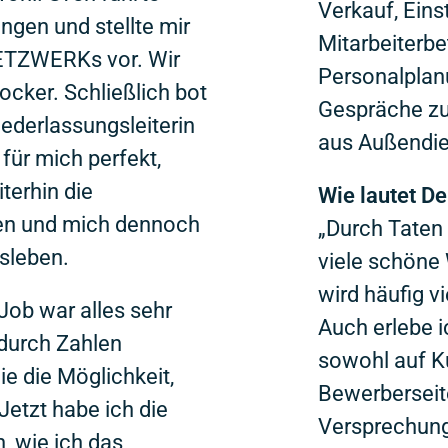
Verkauf, Eins
ungen und stellte mir
Mitarbeiterb
NETZWERKs vor. Wir
Personalpla
ocker. Schließlich bot
Gespräche zus
Niederlassungsleiterin
aus Außendie
für mich perfekt,
terhin die
Wie lautet D
en und mich dennoch
„Durch Taten
usleben.
viele schöne 
wird häufig v
Job war alles sehr
Auch erlebe i
durch Zahlen
sowohl auf K
nie die Möglichkeit,
Bewerberseite
 Jetzt habe ich die
Versprechung
, wie ich das