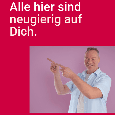
Alle hier sind
neugierig auf
Dich
.